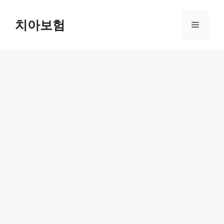
Skip
to
치아보험
Menu
content