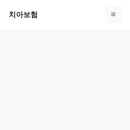
Skip
to
치아보험
Menu
content