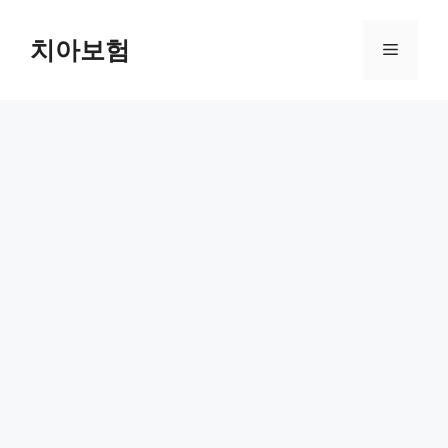
Skip
to
치아보험
Menu
content