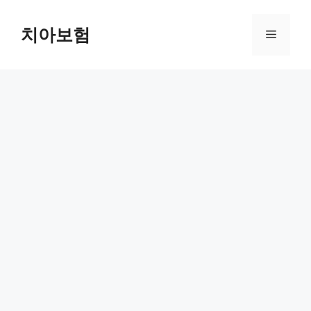
Skip
to
치아보험
Menu
content