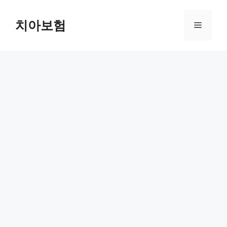
Skip
to
치아보험
Menu
content