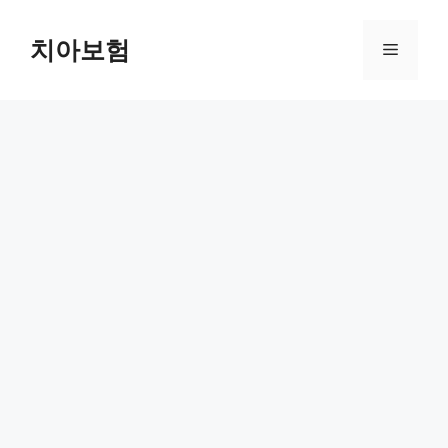
Skip
to
치아보험
Menu
content