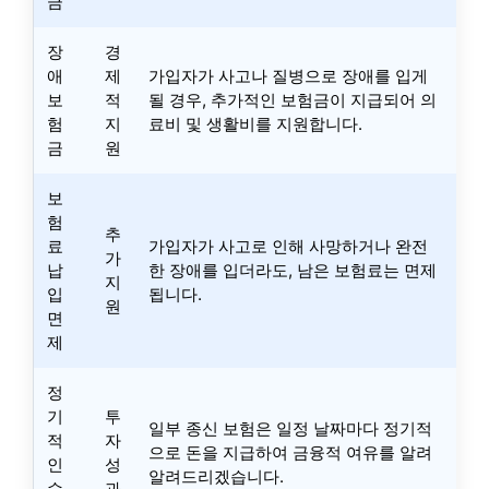
금
장
경
애
제
가입자가 사고나 질병으로 장애를 입게
보
적
될 경우, 추가적인 보험금이 지급되어 의
험
지
료비 및 생활비를 지원합니다.
금
원
보
험
추
료
가입자가 사고로 인해 사망하거나 완전
가
납
한 장애를 입더라도, 남은 보험료는 면제
지
입
됩니다.
원
면
제
정
기
투
일부 종신 보험은 일정 날짜마다 정기적
적
자
으로 돈을 지급하여 금융적 여유를 알려
인
성
알려드리겠습니다.
수
과