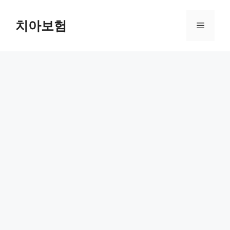
Skip
to
치아보험
Menu
content