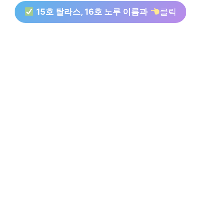
15호 탈라스, 16호 노루 이름과
클릭