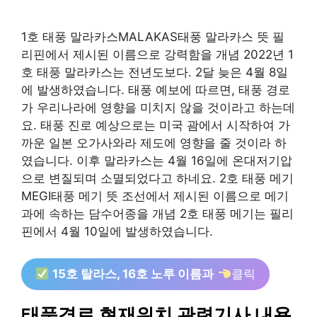
1호 태풍 말라카스MALAKAS태풍 말라카스 뜻 필
리핀에서 제시된 이름으로 강력함을 개념 2022년 1
호 태풍 말라카스는 전년도보다. 2달 늦은 4월 8일
에 발생하였습니다. 태풍 예보에 따르면, 태풍 경로
가 우리나라에 영향을 미치지 않을 것이라고 하는데
요. 태풍 진로 예상으로는 미국 괌에서 시작하여 가
까운 일본 오가사와라 제도에 영향을 줄 것이라 하
였습니다. 이후 말라카스는 4월 16일에 온대저기압
으로 변질되며 소멸되었다고 하네요. 2호 태풍 메기
MEGI태풍 메기 뜻 조선에서 제시된 이름으로 메기
과에 속하는 담수어종을 개념 2호 태풍 메기는 필리
핀에서 4월 10일에 발생하였습니다.
15호 탈라스, 16호 노루 이름과
클릭
태풍경로 현재위치 관련기사 내용