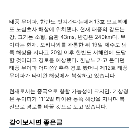
태풍 무이파, 한반도 빗겨간다는데제13호 므르복에
또 노심초사 해상에 위치했다. 현재 태풍의 강도는
강, 크기는 소형, 습관 43ms, 반경은 240km다. 무
이파는 현재. 오키나와를 관통한 뒤 19일 제주도 남
쪽 해상을 지나고 20일 이후 한반도 서해안에 도달
할 것이라고 경로를 예상했다. 힌남노 가고 온다던
태풍 무이파 어디쯤? 추측 경로 봤더니 제12호 태풍
무이파가 타이완 해상에서 북상하고 있습니다.
현재로서는 중국으로 향할 가능성이 크지만. 기상청
은 무이파가 1112일 타이완 동쪽 해상을 지나며 북
진으로 경로를 바꿀 것으로 보고 있습니다.
같이보시면 좋은글