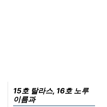
15호 탈라스, 16호 노루
이름과