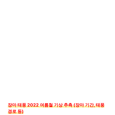
장마 태풍 2022 여름철 기상 추측 (장마 기간, 태풍
경로 등)