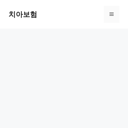
Skip
to
치아보험
Menu
content