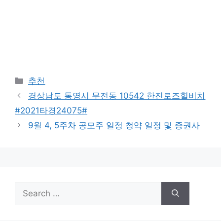
Categories
추천
경상남도 통영시 무전동 10542 한진로즈힐비치
#2021타경24075#
9월 4, 5주차 공모주 일정 청약 일정 및 증권사
Search
for: