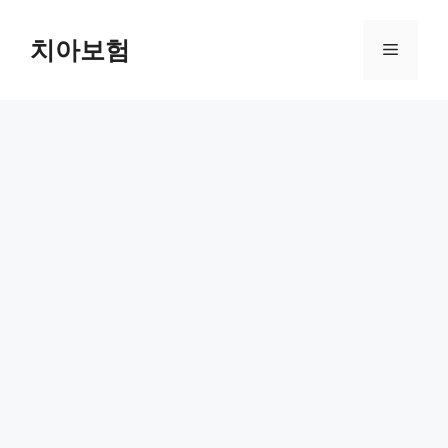
Skip
to
치아보험
Menu
content