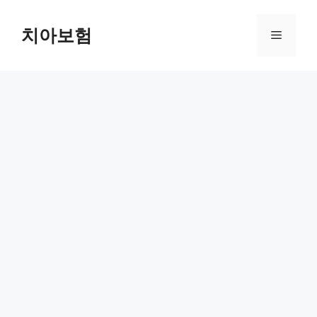
Skip
to
치아보험
Menu
content