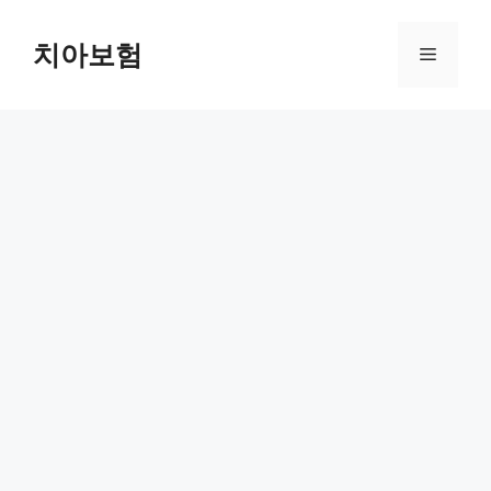
Skip
to
치아보험
Menu
content