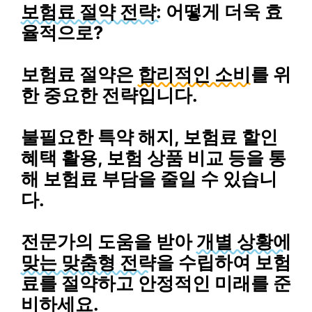
보험료 절약 전략:
어떻게 더욱 효
율적으로?
보험료 절약은
합리적인 소비
를 위
한 중요한 전략입니다.
불필요한 특약 해지, 보험료 할인
혜택 활용, 보험 상품 비교 등을 통
해
보험료 부담을 줄일
수 있습니
다.
전문가의 도움을 받아
개별 상황에
맞는 맞춤형 전략
을 수립하여 보험
료를 절약하고
안정적인 미래
를 준
비하세요.