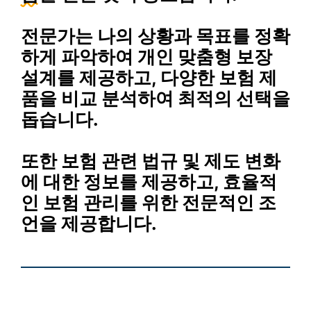
전문가는 나의 상황과 목표를 정확
하게 파악하여
개인 맞춤형 보장
설계
를 제공하고,
다양한 보험 제
품을 비교 분석
하여 최적의 선택을
돕습니다.
또한 보험 관련 법규 및 제도 변화
에 대한 정보를 제공하고,
효율적
인 보험 관리
를 위한 전문적인 조
언을 제공합니다.