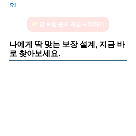
요!
암 보험 분석 지금 시작하기
나에게 딱 맞는 보장 설계, 지금 바
로 찾아보세요.