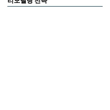
리모델링 전략