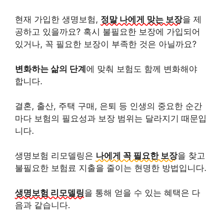
현재 가입한 생명보험,
정말 나에게 맞는 보장
을 제
공하고 있을까요? 혹시 불필요한 보장에 가입되어
있거나, 꼭 필요한 보장이 부족한 것은 아닐까요?
변화하는 삶의 단계
에 맞춰 보험도 함께 변화해야
합니다.
결혼, 출산, 주택 구매, 은퇴 등 인생의 중요한 순간
마다 보험의 필요성과 보장 범위는 달라지기 때문입
니다.
생명보험 리모델링은
나에게 꼭 필요한 보장
을 찾고
불필요한 보험료 지출을 줄이는 현명한 방법입니다.
생명보험 리모델링
을 통해 얻을 수 있는 혜택은 다
음과 같습니다.