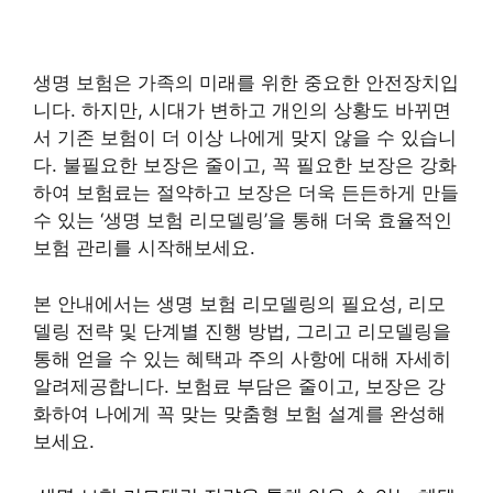
생명 보험은 가족의 미래를 위한 중요한 안전장치입
니다. 하지만, 시대가 변하고 개인의 상황도 바뀌면
서 기존 보험이 더 이상 나에게 맞지 않을 수 있습니
다. 불필요한 보장은 줄이고, 꼭 필요한 보장은 강화
하여 보험료는 절약하고 보장은 더욱 든든하게 만들
수 있는 ‘생명 보험 리모델링’을 통해 더욱 효율적인
보험 관리를 시작해보세요.
본 안내에서는 생명 보험 리모델링의 필요성, 리모
델링 전략 및 단계별 진행 방법, 그리고 리모델링을
통해 얻을 수 있는 혜택과 주의 사항에 대해 자세히
알려제공합니다. 보험료 부담은 줄이고, 보장은 강
화하여 나에게 꼭 맞는 맞춤형 보험 설계를 완성해
보세요.