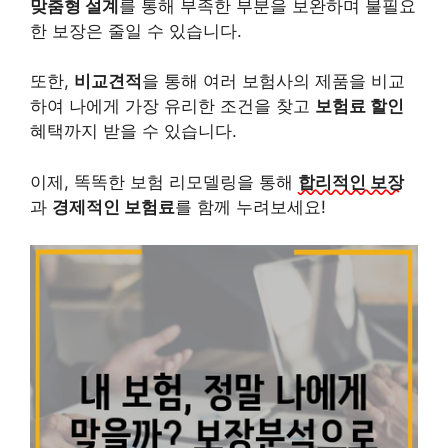
맞춤형 설계
를 통해 부족한 부분을 보완하며 불필요
한 보장은 줄일 수 있습니다.
또한,
비교견적
을 통해 여러 보험사의 제품을 비교
하여 나에게 가장 유리한 조건을 찾고
보험료 할인
혜택까지 받을 수 있습니다.
이제, 똑똑한 보험 리모델링을 통해
합리적인 보장
과
경제적인 보험료
를 함께 누려보세요!