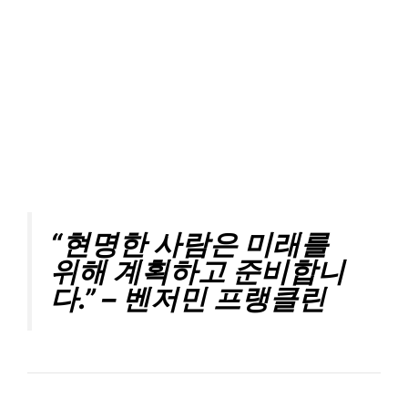
“현명한 사람은 미래를
위해 계획하고 준비합니
다.” – 벤저민 프랭클린