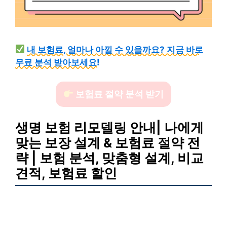
내 보험료, 얼마나 아낄 수 있을까요? 지금 바로
무료 분석 받아보세요!
보험료 절약 분석 받기
생명 보험 리모델링 안내| 나에게
맞는 보장 설계 & 보험료 절약 전
략 | 보험 분석, 맞춤형 설계, 비교
견적, 보험료 할인