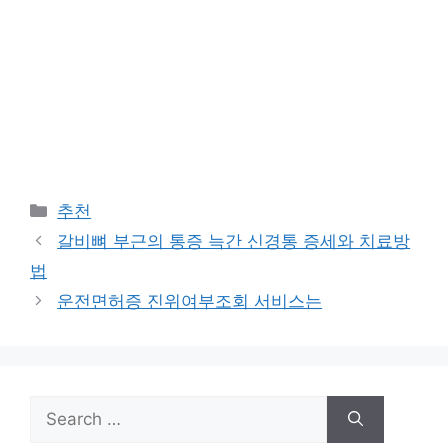
Categories
추천
갈비뼈 부근의 통증 늑간 신경통 증세와 치료방
법
운전면허증 진위여부조회 서비스는
Search
for: