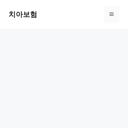
Skip
to
치아보험
Menu
content