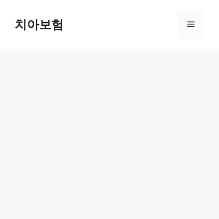
Skip
to
치아보험
Menu
content