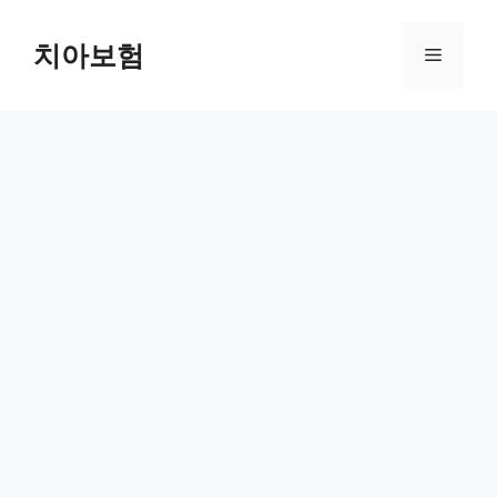
Skip
to
치아보험
Menu
content