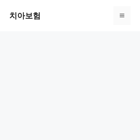
Skip
to
치아보험
Menu
content