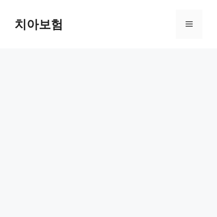
Skip
to
치아보험
Menu
content