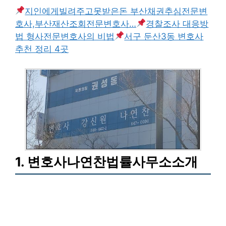
지인에게빌려주고못받은돈 부산채권추심전문변
호사,부산재산조회전문변호사…
경찰조사 대응방
법 형사전문변호사의 비법
서구 둔산3동 변호사
추천 정리 4곳
1. 변호사나연찬법률사무소소개