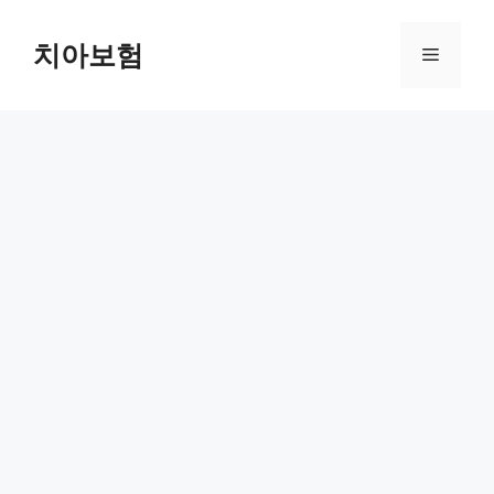
Skip
to
치아보험
Menu
content