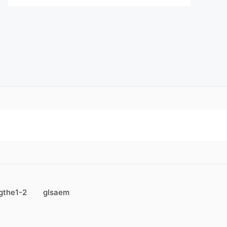
gthe1-2
glsaem