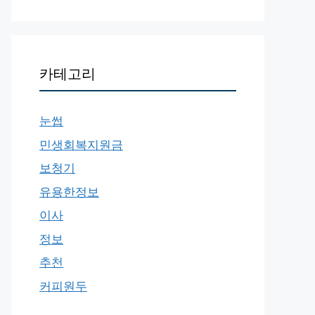
카테고리
눈썹
민생회복지원금
보청기
유용한정보
이사
정보
추천
커피원두