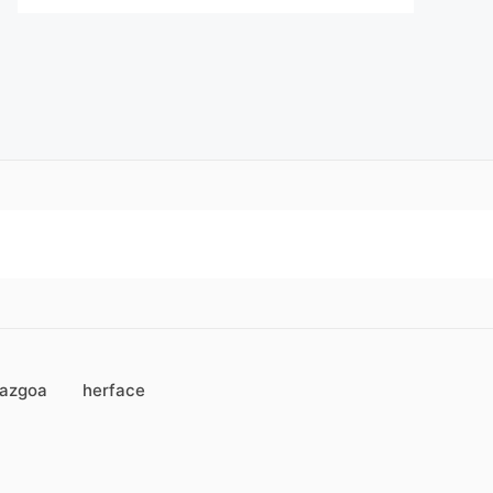
azgoa
herface