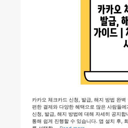
카카오 체크카드 신청, 발급, 해지 방법 완벽
편한 결제와 다양한 혜택으로 많은 사람들에
신청, 발급, 해지 방법에 대해 자세히 공지
통해 쉽게 진행할 수 있습니다. 앱 설치 후