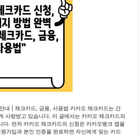
 안내 | 체크카드, 금융, 사용법 카카오 체크카드는 간
게 사랑받고 있습니다. 이 글에서는 카카오 체크카드의
합니다. 먼저 카카오 체크카드의 신청은 카카오뱅크 앱을
, 회원가입과 본인 인증을 완료하면 자신에게 맞는 카드