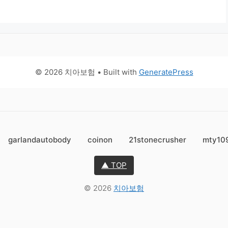
© 2026 치아보험
• Built with
GeneratePress
garlandautobody
coinon
21stonecrusher
mty10
▲ TOP
© 2026
치아보험