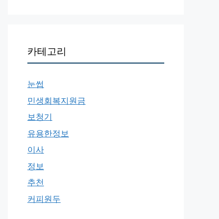
카테고리
눈썹
민생회복지원금
보청기
유용한정보
이사
정보
추천
커피원두