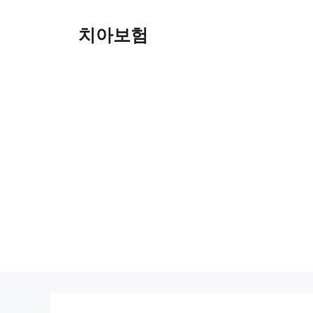
Skip
to
치아보험
content