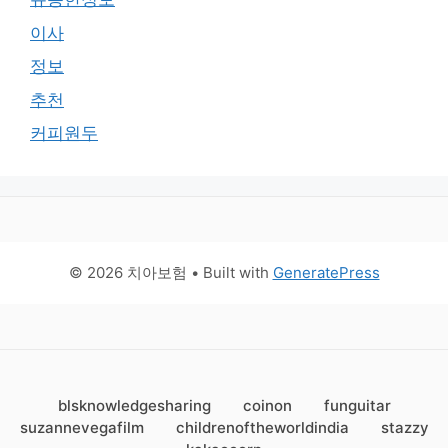
이사
정보
추천
커피원두
© 2026 치아보험
• Built with
GeneratePress
blsknowledgesharing
coinon
funguitar
suzannevegafilm
childrenoftheworldindia
stazzy