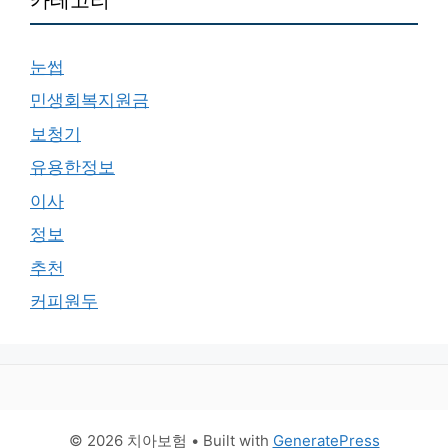
눈썹
민생회복지원금
보청기
유용한정보
이사
정보
추천
커피원두
© 2026 치아보험
• Built with
GeneratePress