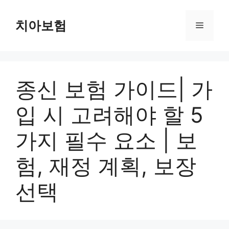
Skip
to
치아보험
Menu
content
종신 보험 가이드| 가
입 시 고려해야 할 5
가지 필수 요소 | 보
험, 재정 계획, 보장
선택