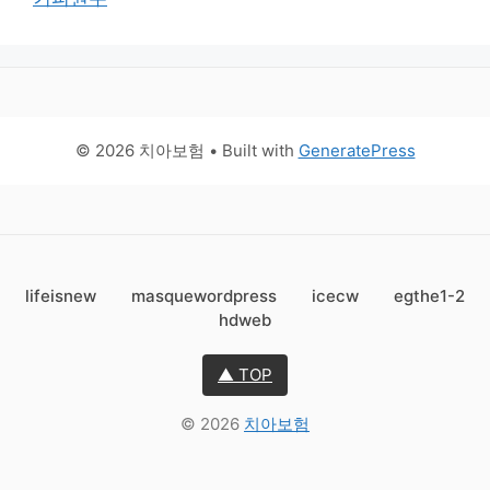
© 2026 치아보험
• Built with
GeneratePress
lifeisnew
masquewordpress
icecw
egthe1-2
hdweb
▲ TOP
© 2026
치아보험