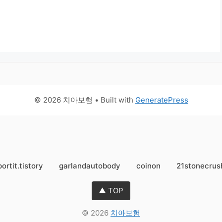
© 2026 치아보험
• Built with
GeneratePress
ortit.tistory
garlandautobody
coinon
21stonecrus
▲ TOP
© 2026
치아보험