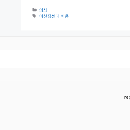
Categories
이사
Tags
이삿짐센터 비용
rep