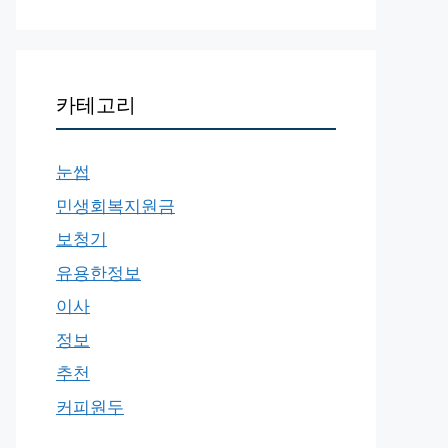
카테고리
눈썹
민생회복지원금
보청기
유용한정보
이사
정보
추천
커피원두