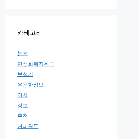
카테고리
눈썹
민생회복지원금
보청기
유용한정보
이사
정보
추천
커피원두