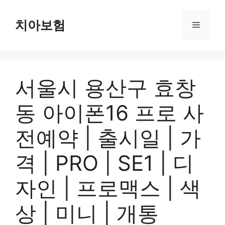
Skip
to
치아보험
Menu
content
서울시 용산구 효창
동 아이폰16 프로 사
전예약 | 출시일 | 가
격 | PRO | SE1 | 디
자인 | 프로맥스 | 색
상 | 미니 | 개통