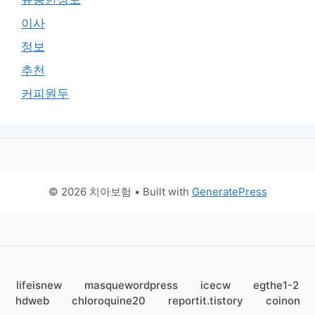
이사
정보
추천
커피원두
© 2026 치아보험
• Built with
GeneratePress
lifeisnew
masquewordpress
icecw
egthe1-2
hdweb
chloroquine20
reportit.tistory
coinon