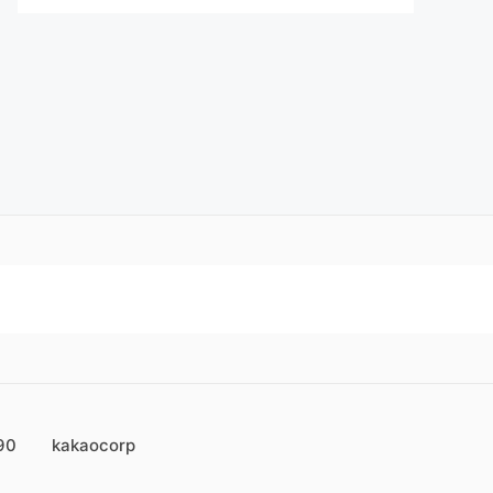
90
kakaocorp