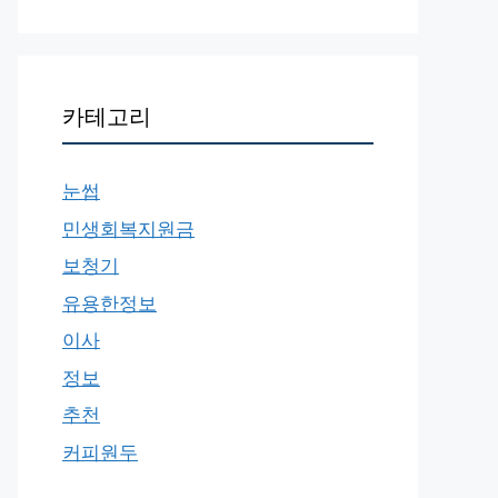
카테고리
눈썹
민생회복지원금
보청기
유용한정보
이사
정보
추천
커피원두