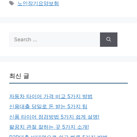
Tags
노인장기요양보험
Search
for:
최신 글
자동차 타이어 가격 비교 5가지 방법
신용대출 당일로 돈 받는 5가지 팁
신품 타이어 점검방법 5가지 쉽게 설명!
팔꿈치 관절 잘하는 곳 5가지 소개!