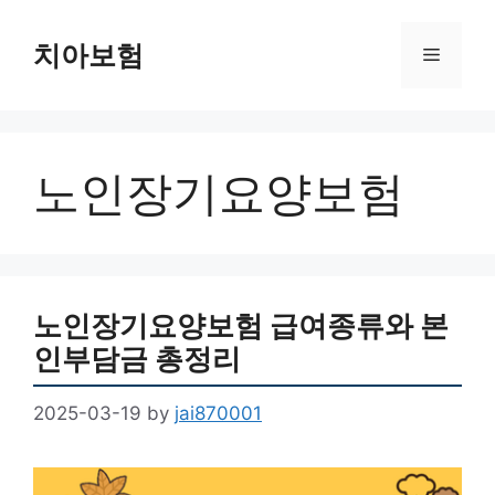
Skip
to
치아보험
Menu
content
노인장기요양보험
노인장기요양보험 급여종류와 본
인부담금 총정리
2025-03-19
by
jai870001