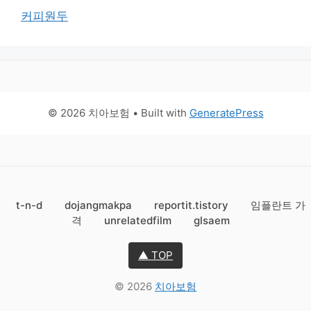
커피원두
© 2026 치아보험
• Built with
GeneratePress
t-n-d
dojangmakpa
reportit.tistory
임플란트 가
격
unrelatedfilm
glsaem
▲ TOP
© 2026
치아보험