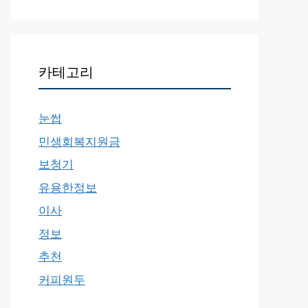
카테고리
눈썹
민생회복지원금
보청기
유용한정보
이사
정보
추천
커피원두