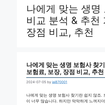
나에게 맞는 생명 
비교 분석 & 추천 
장점 비교, 추천
나에게 맞는 생명 보험사 찾기|
보험료, 보장, 장점 비교, 추천
2024-07-05
by
jai870001
나에게 맞는 생명 보험사 찾기란 쉽지 않죠. 
이 너무 많습니다. 하지만 막막하게 느껴지더