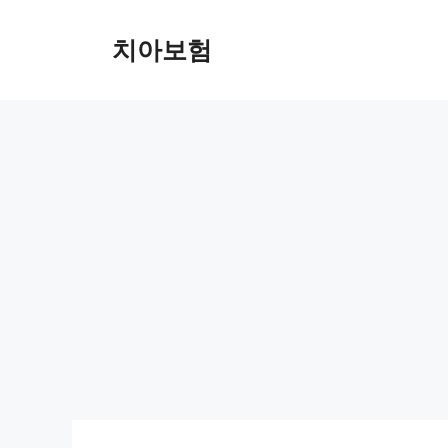
Skip
to
치아보험
content