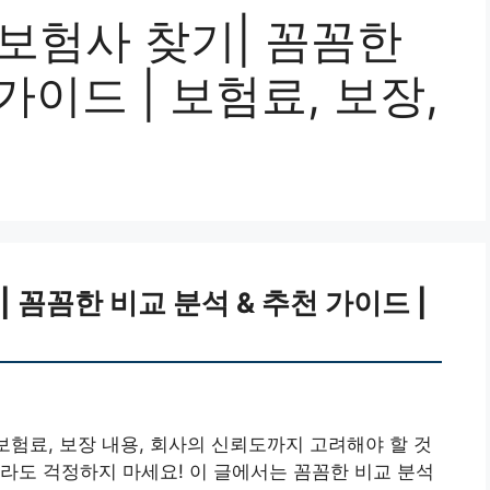
보험사 찾기| 꼼꼼한
가이드 | 보험료, 보장,
 꼼꼼한 비교 분석 & 추천 가이드 |
보험료, 보장 내용, 회사의 신뢰도까지 고려해야 할 것
라도 걱정하지 마세요! 이 글에서는 꼼꼼한 비교 분석