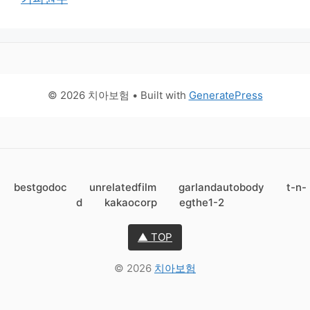
© 2026 치아보험
• Built with
GeneratePress
bestgodoc
unrelatedfilm
garlandautobody
t-n-
d
kakaocorp
egthe1-2
▲ TOP
© 2026
치아보험