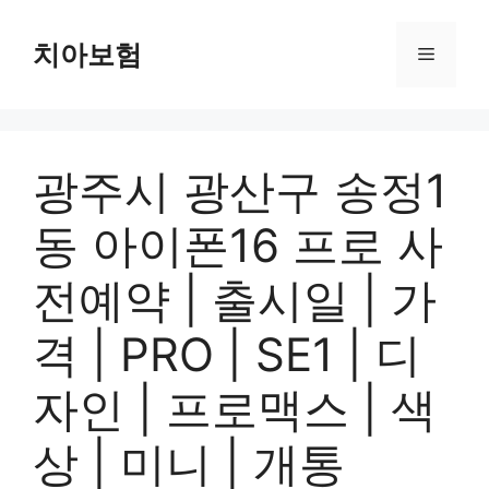
Skip
to
치아보험
Menu
content
광주시 광산구 송정1
동 아이폰16 프로 사
전예약 | 출시일 | 가
격 | PRO | SE1 | 디
자인 | 프로맥스 | 색
상 | 미니 | 개통