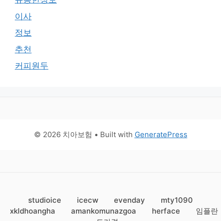
이사
정보
추천
커피원두
© 2026 치아보험
• Built with
GeneratePress
studioice
icecw
evenday
mty1090
xkldhoangha
amankomunazgoa
herface
임플란