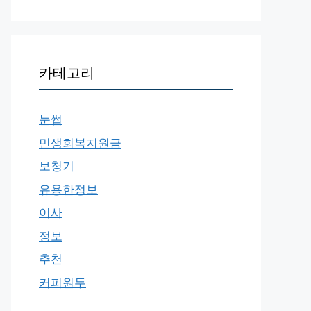
카테고리
눈썹
민생회복지원금
보청기
유용한정보
이사
정보
추천
커피원두