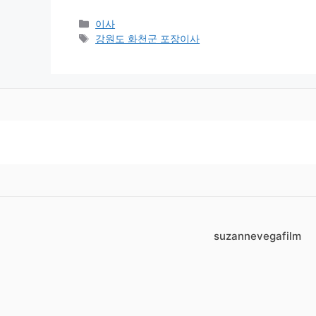
Categories
이사
Tags
강원도 화천군 포장이사
suzannevegafilm