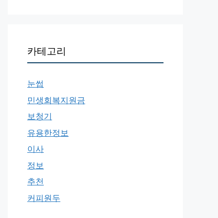
카테고리
눈썹
민생회복지원금
보청기
유용한정보
이사
정보
추천
커피원두