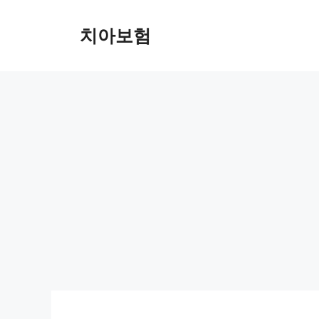
Skip
to
치아보험
content