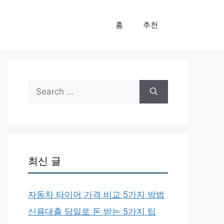
홈
추천
Search
for:
최신 글
자동차 타이어 가격 비교 5가지 방법
신용대출 당일로 돈 받는 5가지 팁