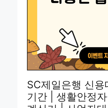
SC제일은행 신용
기간 | 생활안정자