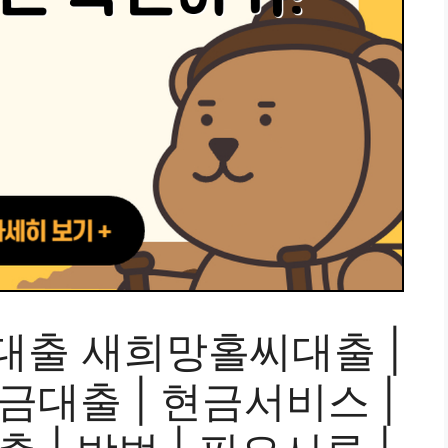
대출 새희망홀씨대출 |
금대출 | 현금서비스 |