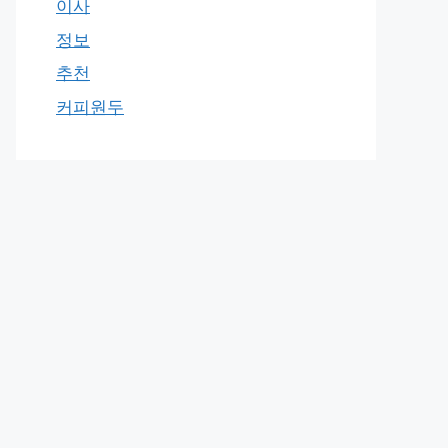
이사
정보
추천
커피원두