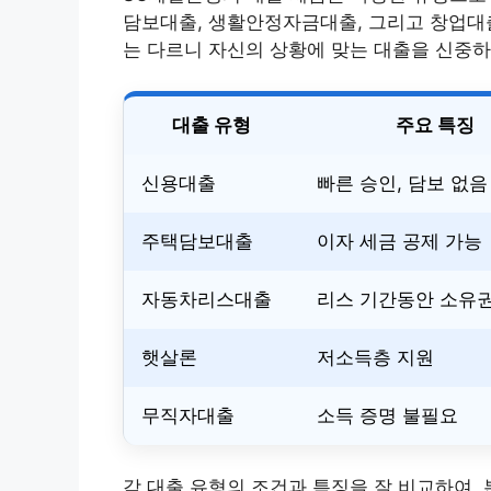
담보대출, 생활안정자금대출, 그리고 창업대출
는 다르니 자신의 상황에 맞는 대출을 신중하
대출 유형
주요 특징
신용대출
빠른 승인, 담보 없음
주택담보대출
이자 세금 공제 가능
자동차리스대출
리스 기간동안 소유권
햇살론
저소득층 지원
무직자대출
소득 증명 불필요
각 대출 유형의 조건과 특징을 잘 비교하여,