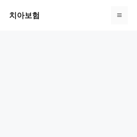
Skip
to
치아보험
Menu
content