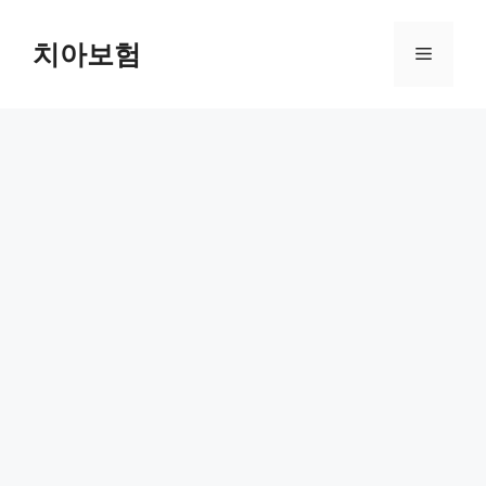
Skip
to
치아보험
Menu
content