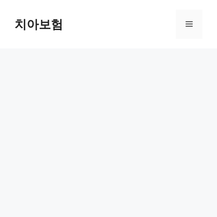
Skip
to
치아보험
Menu
content