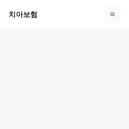
Skip
to
치아보험
Menu
content