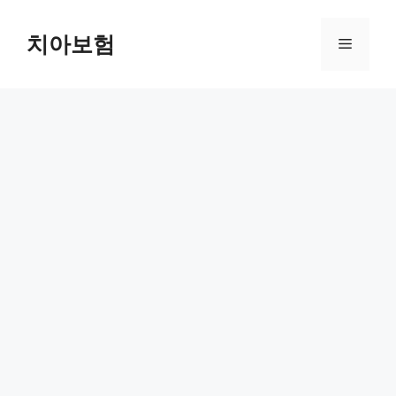
Skip
to
치아보험
Menu
content