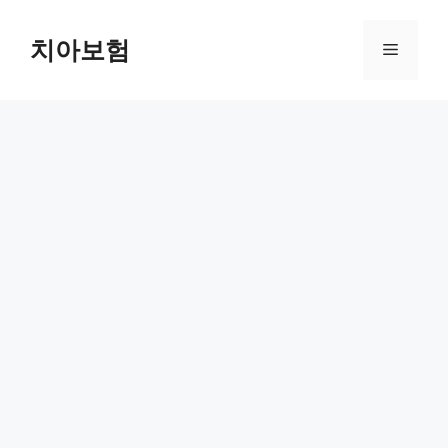
Skip
to
치아보험
Menu
content