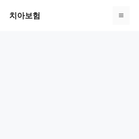
Skip
to
치아보험
Menu
content