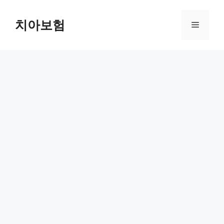
Skip
to
치아보험
Menu
content