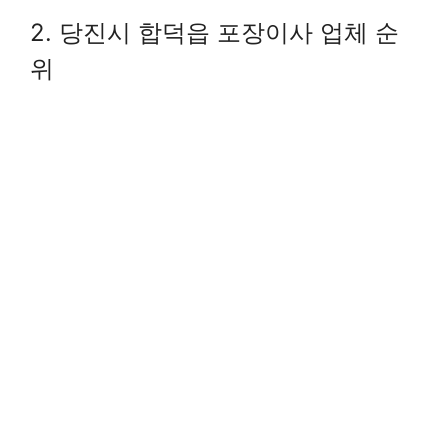
2. 당진시 합덕읍 포장이사 업체 순
위