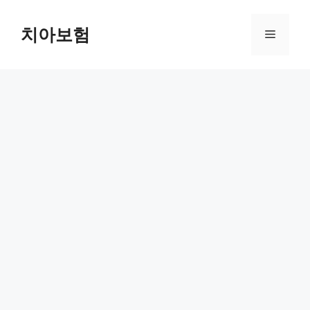
Skip
to
치아보험
Menu
content