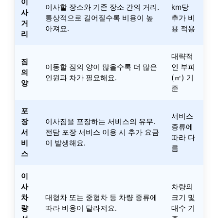
이
이사할 장소와 기존 장소 간의 거리.
km당
사
통상적으로 길어질수록 비용이 높
추가 비
거
아져요.
용 적용
리
대략적
짐
이동할 짐의 양이 많을수록 더 많은
인 부피
의
인원과 차가 필요해요.
(㎥) 기
양
준
포
서비스
장
이사짐을 포장하는 서비스의 유무.
종류에
서
전담 포장 서비스 이용 시 추가 요금
따라 다
비
이 발생해요.
름
스
이
사
차량의
차
대형차 또는 중형차 등 차량 종류에
크기 및
량
따라 비용이 달라져요.
대수 기