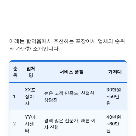
아래는 합덕읍에서 추천하는 포장이사 업체의 순위
와 간단한 소개입니다.
순
업체
서비스 품질
가격대
위
명
XX포
30만원
높은 고객 만족도, 친절한
1
장이
~50만
상담진
사
원
YY이
40만원
경력 많은 전문가, 빠른 이
2
사센
~60만
사 진행
터
원