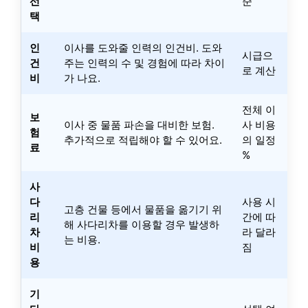
선
준
택
인
이사를 도와줄 인력의 인건비. 도와
시급으
건
주는 인력의 수 및 경험에 따라 차이
로 계산
비
가 나요.
전체 이
보
이사 중 물품 파손을 대비한 보험.
사 비용
험
추가적으로 적립해야 할 수 있어요.
의 일정
료
%
사
다
사용 시
고층 건물 등에서 물품을 옮기기 위
리
간에 따
해 사다리차를 이용할 경우 발생하
차
라 달라
는 비용.
비
짐
용
기