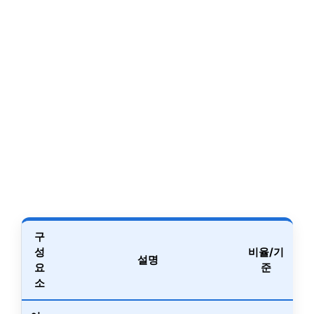
구
성
비율/기
설명
요
준
소