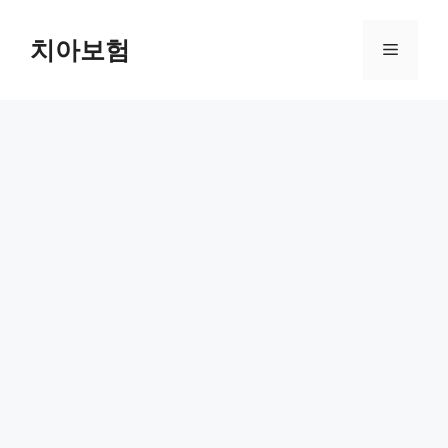
Skip
to
치아보험
Menu
content